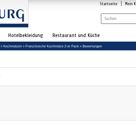
Startseite
Mein 
Hotelbekleidung
Restaurant und Küche
»
Kochmützen
»
Französische Kochmütze 2-er Pack
»
Bewertungen
k