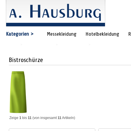
Kategorien >
Messekleidung
Hotelbekleidung
R
Startseite
»
Restaurant und Küche
»
Restaurant / Service
»
Bistroschürzen
Bistroschürze
Zeige
1
bis
11
(von insgesamt
11
Artikeln)