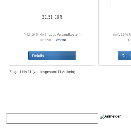
31,51 EUR
(inkl. 19 % MwSt. zzgl.
Versandkosten
)
(inkl. 19 % 
Lieferzeit:
1 Woche
Li
Zeige
1
bis
11
(von insgesamt
11
Artikeln)
Liefer- und Versandkosten
Privatsphäre und Datenschutz
Unsere 
Impressum
Kontakt
Widerrufsrecht
Muster-Widerrufsformular
Newsletter