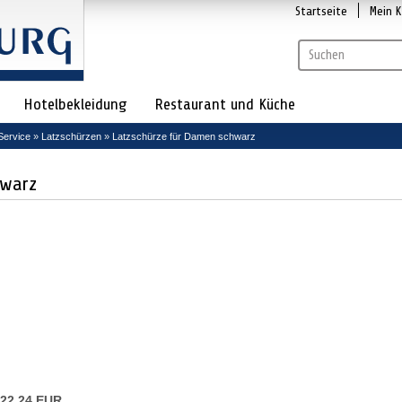
Startseite
Mein 
Hotelbekleidung
Restaurant und Küche
Service
»
Latzschürzen
»
Latzschürze für Damen schwarz
hwarz
22,24 EUR