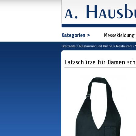
Kategorien >
Messekleidung
Startseite
»
Restaurant und Küche
»
Restaurant / 
Latzschürze für Damen sc