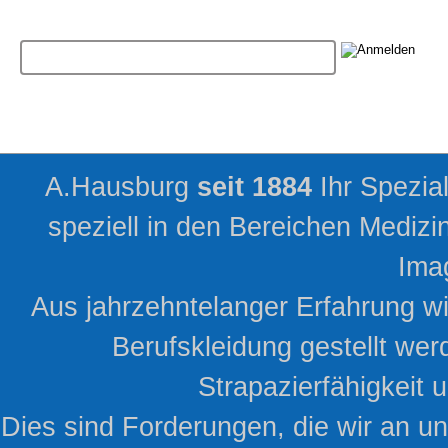
Newsletter
A.Hausburg
seit 1884
Ihr Spezia
speziell in den Bereichen Mediz
Ima
Aus jahrzehntelanger Erfahrung w
Berufskleidung gestellt wer
Strapazierfähigkeit
Dies sind Forderungen, die wir an uns