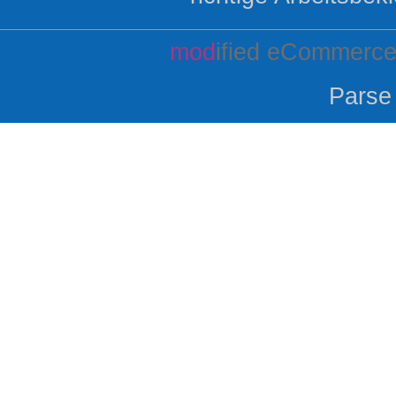
mod
ified eCommerce
Parse