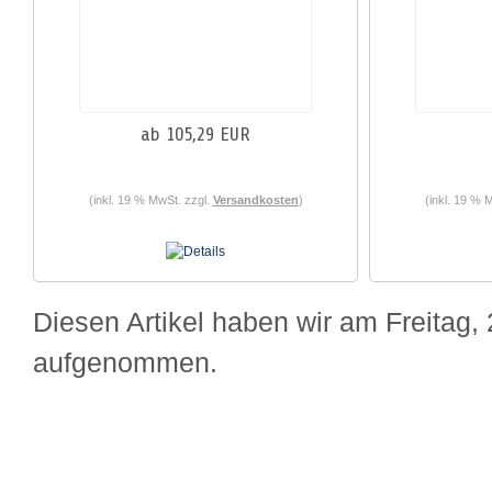
ab 105,29 EUR
(inkl. 19 % MwSt. zzgl.
Versandkosten
)
(inkl. 19 % 
Diesen Artikel haben wir am Freitag,
aufgenommen.
Liefer- und Versandkosten
Privatsphäre und Datenschutz
Unsere 
Impressum
Kontakt
Widerrufsrecht
Muster-Widerrufsformular